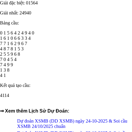
Giải đặc biệt:
01564
Giải nhất:
24940
Bảng cầu:
0
1
5
6
4
2
4
9
4
0
1
6
1
0
6
6
3
3
4
7
7
1
6
2
9
6
7
4
8
7
8
1
5
3
2
5
5
9
6
8
7
0
4
5
4
7
4
9
9
1
3
8
4
1
Kết quả tạo cầu:
41
14
⇒ Xem thêm Lịch Sử Dự Đoán:
Dự đoán XSMB (DD XSMB) ngày 24-10-2025 & Soi cầu
XSMB 24/10/2025 chuẩn