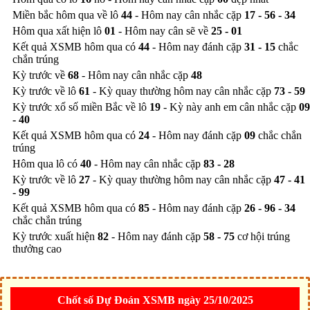
Miền bắc hôm qua về lô
44
- Hôm nay cân nhắc cặp
17 - 56 - 34
Hôm qua xất hiện lô
01
- Hôm nay cân sẽ về
25 - 01
Kết quả XSMB hôm qua có
44
- Hôm nay đánh cặp
31 - 15
chắc
chắn trúng
Kỳ trước về
68
- Hôm nay cân nhắc cặp
48
Kỳ trước về lô
61
- Kỳ quay thường hôm nay cân nhắc cặp
73 - 59
Kỳ trước xổ số miền Bắc về lô
19
- Kỳ này anh em cân nhắc cặp
09
- 40
Kết quả XSMB hôm qua có
24
- Hôm nay đánh cặp
09
chắc chắn
trúng
Hôm qua lô có
40
- Hôm nay cân nhắc cặp
83 - 28
Kỳ trước về lô
27
- Kỳ quay thường hôm nay cân nhắc cặp
47 - 41
- 99
Kết quả XSMB hôm qua có
85
- Hôm nay đánh cặp
26 - 96 - 34
chắc chắn trúng
Kỳ trước xuất hiện
82
- Hôm nay đánh cặp
58 - 75
cơ hội trúng
thưởng cao
Chốt số Dự Đoán XSMB ngày 25/10/2025