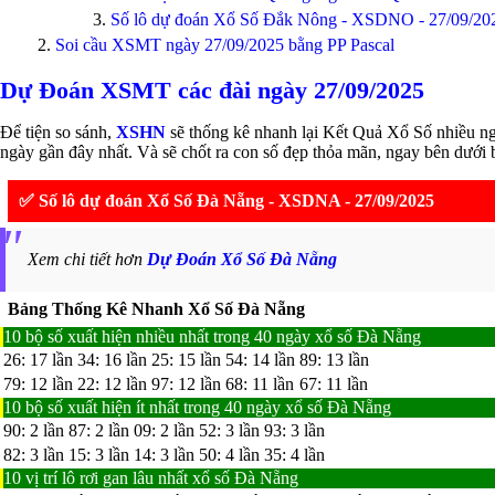
Số lô dự đoán Xổ Số Đắk Nông - XSDNO - 27/09/20
Soi cầu XSMT ngày 27/09/2025 bằng PP Pascal
Dự Đoán XSMT các đài ngày 27/09/2025
Để tiện so sánh,
XSHN
sẽ thống kê nhanh lại Kết Quả Xổ Số nhiều ng
ngày gần đây nhất. Và sẽ chốt ra con số đẹp thỏa mãn, ngay bên dưới 
✅ Số lô dự đoán Xổ Số Đà Nẵng - XSDNA - 27/09/2025
Xem chi tiết hơn
Dự Đoán Xổ Số Đà Nẵng
Bảng Thống Kê Nhanh Xổ Số Đà Nẵng
10
bộ số xuất hiện
nhiều
nhất trong 40 ngày xổ số Đà Nẵng
26
:
17
lần
34
:
16
lần
25
:
15
lần
54
:
14
lần
89
:
13
lần
79
:
12
lần
22
:
12
lần
97
:
12
lần
68
:
11
lần
67
:
11
lần
10 bộ số xuất hiện
ít
nhất trong 40 ngày xổ số Đà Nẵng
90
:
2
lần
87
:
2
lần
09
:
2
lần
52
:
3
lần
93
:
3
lần
82
:
3
lần
15
:
3
lần
14
:
3
lần
50
:
4
lần
35
:
4
lần
10 vị trí lô rơi gan lâu nhất xổ số Đà Nẵng