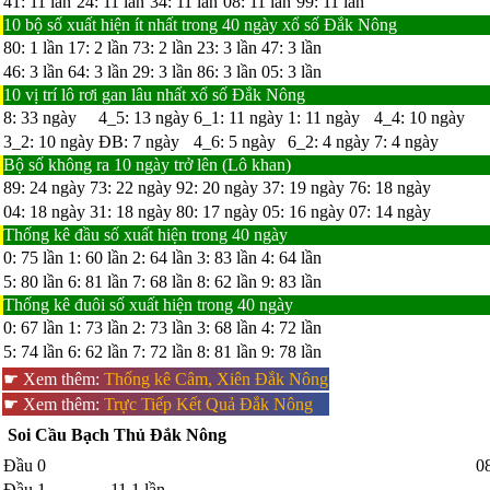
41
:
11
lần
24
:
11
lần
34
:
11
lần
08
:
11
lần
99
:
11
lần
10 bộ số xuất hiện
ít
nhất trong 40 ngày xổ số Đắk Nông
80
:
1
lần
17
:
2
lần
73
:
2
lần
23
:
3
lần
47
:
3
lần
46
:
3
lần
64
:
3
lần
29
:
3
lần
86
:
3
lần
05
:
3
lần
10 vị trí lô rơi gan lâu nhất xổ số Đắk Nông
8
:
33
ngày
4_5
:
13
ngày
6_1
:
11
ngày
1
:
11
ngày
4_4
:
10
ngày
3_2
:
10
ngày
ĐB
:
7
ngày
4_6
:
5
ngày
6_2
:
4
ngày
7
:
4
ngày
Bộ số không ra 10 ngày trở lên (Lô khan)
89
:
24
ngày
73
:
22
ngày
92
:
20
ngày
37
:
19
ngày
76
:
18
ngày
04
:
18
ngày
31
:
18
ngày
80
:
17
ngày
05
:
16
ngày
07
:
14
ngày
Thống kê
đầu số
xuất hiện trong 40 ngày
0
:
75
lần
1
:
60
lần
2
:
64
lần
3
:
83
lần
4
:
64
lần
5
:
80
lần
6
:
81
lần
7
:
68
lần
8
:
62
lần
9
:
83
lần
Thống kê
đuôi số
xuất hiện trong 40 ngày
0
:
67
lần
1
:
73
lần
2
:
73
lần
3
:
68
lần
4
:
72
lần
5
:
74
lần
6
:
62
lần
7
:
72
lần
8
:
81
lần
9
:
78
lần
☛ Xem thêm:
Thống kê Câm, Xiên Đắk Nông
☛ Xem thêm:
Trực Tiếp Kết Quả Đắk Nông
Soi Cầu Bạch Thủ Đắk Nông
Đầu 0
0
Đầu 1
11
1 lần