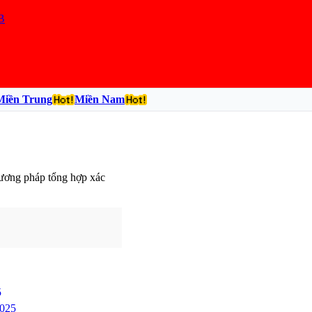
B
Miền Trung
Miền Nam
ương pháp tổng hợp xác
5
2025