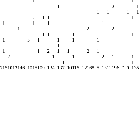
1
1
1
1
2
1
1
1
1
1
2
1
1
1
1
1
1
1
1
2
2
1
1
1
1
1
1
1
3
1
1
1
1
1
1
1
1
1
2
1
1
2
1
2
1
1
2
1
1
1
1
1
7
15
10
13
14
6
10
15
10
9
13
4
13
7
10
11
5
12
16
8
5
13
11
19
6
7
9
13
5