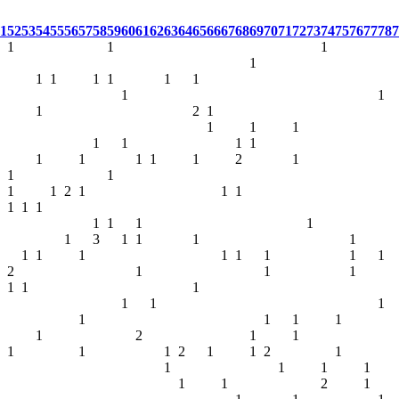
1
52
53
54
55
56
57
58
59
60
61
62
63
64
65
66
67
68
69
70
71
72
73
74
75
76
77
78
7
1
1
1
1
1
1
1
1
1
1
1
1
1
2
1
1
1
1
1
1
1
1
1
1
1
1
1
2
1
1
1
1
1
2
1
1
1
1
1
1
1
1
1
1
1
3
1
1
1
1
1
1
1
1
1
1
1
1
2
1
1
1
1
1
1
1
1
1
1
1
1
1
1
2
1
1
1
1
1
2
1
1
2
1
1
1
1
1
1
1
2
1