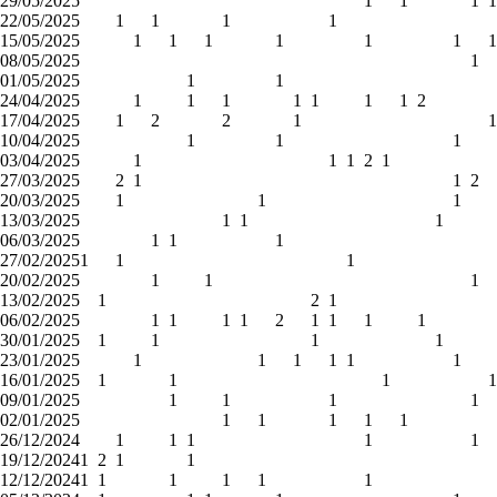
29/05/2025
1
1
1
1
22/05/2025
1
1
1
1
15/05/2025
1
1
1
1
1
1
1
08/05/2025
1
01/05/2025
1
1
24/04/2025
1
1
1
1
1
1
1
2
17/04/2025
1
2
2
1
1
10/04/2025
1
1
1
03/04/2025
1
1
1
2
1
27/03/2025
2
1
1
2
20/03/2025
1
1
1
13/03/2025
1
1
1
06/03/2025
1
1
1
27/02/2025
1
1
1
20/02/2025
1
1
1
13/02/2025
1
2
1
06/02/2025
1
1
1
1
2
1
1
1
1
30/01/2025
1
1
1
1
23/01/2025
1
1
1
1
1
1
16/01/2025
1
1
1
1
09/01/2025
1
1
1
1
02/01/2025
1
1
1
1
1
26/12/2024
1
1
1
1
1
19/12/2024
1
2
1
1
12/12/2024
1
1
1
1
1
1