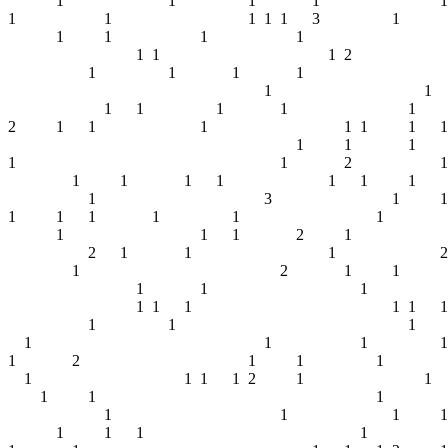
1
1
1
1
1
1
1
1
1
1
3
1
1
1
1
1
1
1
1
2
1
1
1
1
1
1
1
1
1
1
1
2
1
1
1
1
1
1
1
1
1
1
1
1
2
1
1
1
1
1
1
1
1
1
3
1
1
1
1
1
1
1
1
1
1
1
2
1
2
1
1
1
2
1
2
1
1
1
1
1
1
1
1
1
1
1
1
1
1
1
1
1
1
1
2
1
1
1
1
1
1
1
2
1
1
1
1
1
1
1
1
1
1
1
1
1