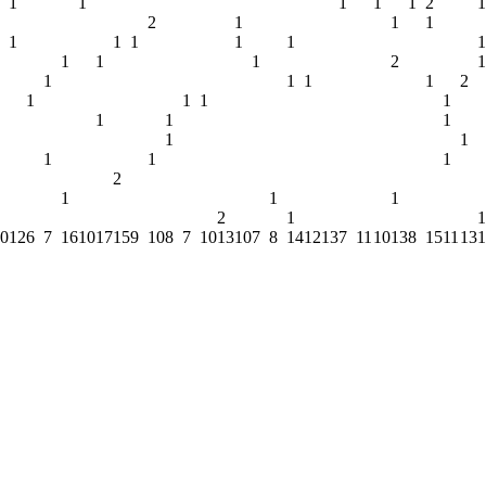
1
1
1
1
1
2
1
2
1
1
1
1
1
1
1
1
1
1
1
1
2
1
1
1
1
1
2
1
1
1
1
1
1
1
1
1
1
1
1
2
1
1
1
2
1
1
0
12
6
7
16
10
17
15
9
10
8
7
10
13
10
7
8
14
12
13
7
11
10
13
8
15
11
13
1