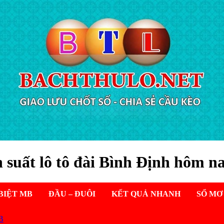
 suất lô tô đài Bình Định hôm n
BIỆT MB
ĐẦU – ĐUÔI
KẾT QUẢ NHANH
SỔ MƠ
B