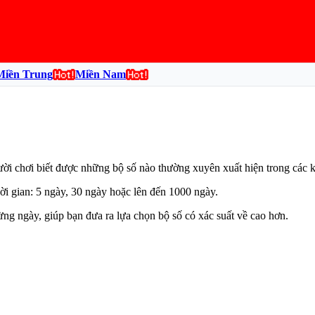
Miền Trung
Miền Nam
ười chơi biết được những bộ số nào thường xuyên xuất hiện trong các 
ời gian: 5 ngày, 30 ngày hoặc lên đến 1000 ngày.
ng ngày, giúp bạn đưa ra lựa chọn bộ số có xác suất về cao hơn.