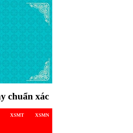
ay chuẩn xác
XSMT
XSMN