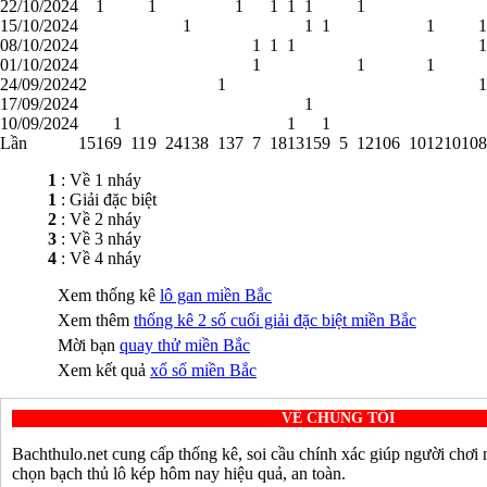
22/10/2024
1
1
1
1
1
1
1
15/10/2024
1
1
1
1
1
08/10/2024
1
1
1
1
01/10/2024
1
1
1
24/09/2024
2
1
1
17/09/2024
1
10/09/2024
1
1
1
Lần
15
16
9
11
9
24
13
8
13
7
7
18
13
15
9
5
12
10
6
10
12
10
10
8
1
: Về 1 nháy
1
: Giải đặc biệt
2
: Về 2 nháy
3
: Về 3 nháy
4
: Về 4 nháy
Xem thống kê
lô gan miền Bắc
Xem thêm
thống kê 2 số cuối giải đặc biệt miền Bắc
Mời bạn
quay thử miền Bắc
Xem kết quả
xổ số miền Bắc
VỀ CHÚNG TÔI
Bachthulo.net cung cấp thống kê, soi cầu chính xác giúp người chơi
chọn bạch thủ lô kép hôm nay hiệu quả, an toàn.