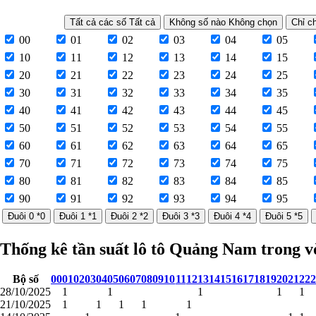
Tất cả các số
Tất cả
Không số nào
Không chọn
Ch
00
01
02
03
04
05
10
11
12
13
14
15
20
21
22
23
24
25
30
31
32
33
34
35
40
41
42
43
44
45
50
51
52
53
54
55
60
61
62
63
64
65
70
71
72
73
74
75
80
81
82
83
84
85
90
91
92
93
94
95
Đuôi 0
*0
Đuôi 1
*1
Đuôi 2
*2
Đuôi 3
*3
Đuôi 4
*4
Đuôi 5
*5
Thống kê tần suất lô tô Quảng Nam trong v
Bộ số
00
01
02
03
04
05
06
07
08
09
10
11
12
13
14
15
16
17
18
19
20
21
22
2
28/10/2025
1
1
1
1
1
21/10/2025
1
1
1
1
1