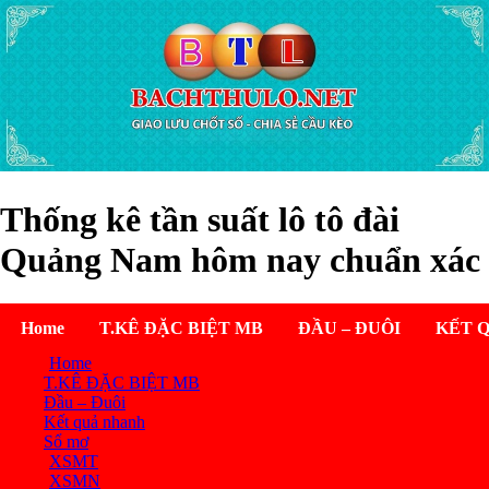
Thống kê tần suất lô tô đài
Quảng Nam hôm nay chuẩn xác
Home
T.KÊ ĐẶC BIỆT MB
ĐẦU – ĐUÔI
KẾT 
Home
T.KÊ ĐẶC BIỆT MB
Đầu – Đuôi
Kết quả nhanh
Sổ mơ
XSMT
XSMN