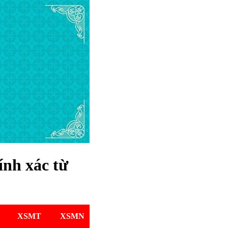
ính xác từ
XSMT
XSMN