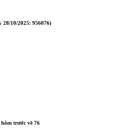
 28/10/2025:
956076
)
B hôm trước về
76