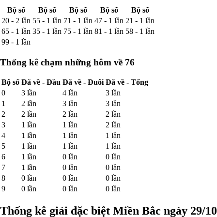
Bộ số
Bộ số
Bộ số
Bộ số
Bộ số
20
- 2 lần
55
- 1 lần
71
- 1 lần
47
- 1 lần
21
- 1 lần
65
- 1 lần
35
- 1 lần
75
- 1 lần
81
- 1 lần
58
- 1 lần
99
- 1 lần
Thống kê chạm những hôm về
76
Bộ số
Đã về -
Đầu
Đã về -
Đuôi
Đã về -
Tổng
0
3
lần
4
lần
3
lần
1
2
lần
3
lần
3
lần
2
2
lần
2
lần
2
lần
3
1
lần
1
lần
2
lần
4
1
lần
1
lần
1
lần
5
1
lần
1
lần
1
lần
6
1
lần
0
lần
0
lần
7
1
lần
0
lần
0
lần
8
0
lần
0
lần
0
lần
9
0
lần
0
lần
0
lần
Thống kê giải đặc biệt Miền Bắc ngày
29/10