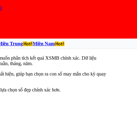
B
Miền Trung
Miền Nam
 muốn phân tích kết quả XSMB chính xác. Dữ liệu
tuần, tháng, năm.
 xuất hiện, giúp bạn chọn ra con số may mắn cho kỳ quay
ợ lựa chọn số đẹp chính xác hơn.