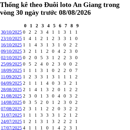
Thống kê theo Đuôi loto An Giang trong
vòng 30 ngày trước 08/08/2026
0
1
2
3
4
5
6
7
8
9
30/10/2025
0
2
2
3
4
1
1
3
1
1
23/10/2025
1
4
1
2
1
2
3
3
1
0
16/10/2025
1
1
4
3
1
3
1
0
2
2
09/10/2025
3
2
1
1
2
0
4
2
3
0
02/10/2025
0
2
0
5
3
1
2
2
3
0
25/09/2025
0
5
2
4
0
2
3
0
0
2
18/09/2025
1
1
1
3
1
0
2
2
0
7
11/09/2025
1
2
3
3
1
3
1
1
1
2
04/09/2025
2
1
1
1
4
0
3
3
2
1
28/08/2025
2
1
4
1
3
2
0
1
2
2
21/08/2025
2
3
0
1
3
0
4
0
3
2
14/08/2025
0
3
5
2
0
1
2
3
0
2
07/08/2025
2
3
1
1
2
2
0
3
2
2
31/07/2025
1
1
1
3
3
3
1
2
1
2
24/07/2025
1
2
1
3
1
3
2
2
2
1
17/07/2025
4
1
1
1
0
1
4
2
3
1