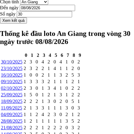
Chọn tỉnh
Đến ngày
Số ngày
Xem kết quả
Thống kê đầu loto An Giang trong vòng 30
ngày trước 08/08/2026
0
1
2
3
4
5
6
7
8
9
30/10/2025
2
3
0
4
2
0
4
1
0
2
23/10/2025
2
3
2
2
1
4
1
1
2
0
16/10/2025
1
0
0
2
1
1
3
2
5
3
09/10/2025
1
3
3
3
2
1
1
1
2
1
02/10/2025
2
3
0
1
3
4
1
0
2
2
25/09/2025
1
5
0
1
2
1
3
1
2
2
18/09/2025
2
2
2
1
3
0
2
0
5
1
11/09/2025
2
1
3
3
1
1
1
3
0
3
04/09/2025
1
1
2
4
2
3
0
2
1
2
28/08/2025
1
2
1
1
1
1
1
3
5
2
21/08/2025
2
2
2
1
2
2
2
0
3
2