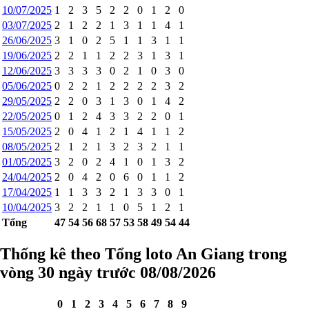
10/07/2025
1
2
3
5
2
2
0
1
2
0
03/07/2025
2
1
2
2
1
3
1
1
4
1
26/06/2025
3
1
0
2
5
1
1
3
1
1
19/06/2025
2
2
1
1
2
2
3
1
3
1
12/06/2025
3
3
3
3
0
2
1
0
3
0
05/06/2025
0
2
2
1
2
2
2
2
3
2
29/05/2025
2
2
0
3
1
3
0
1
4
2
22/05/2025
0
1
2
4
3
3
2
2
0
1
15/05/2025
2
0
4
1
2
1
4
1
1
2
08/05/2025
2
1
2
1
3
2
3
2
1
1
01/05/2025
3
2
0
2
4
1
0
1
3
2
24/04/2025
2
0
4
2
0
6
0
1
1
2
17/04/2025
1
1
3
3
2
1
3
3
0
1
10/04/2025
3
2
2
1
1
0
5
1
2
1
Tổng
47
54
56
68
57
53
58
49
54
44
Thống kê theo Tổng loto An Giang trong
vòng 30 ngày trước 08/08/2026
0
1
2
3
4
5
6
7
8
9