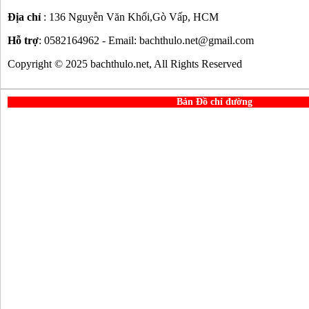
Địa chỉ
: 136 Nguyễn Văn Khối,Gò Vấp, HCM
Hỗ trợ
: 0582164962 - Email: bachthulo.net@gmail.com
Copyright © 2025 bachthulo.net, All Rights Reserved
Bản Đồ chỉ đường