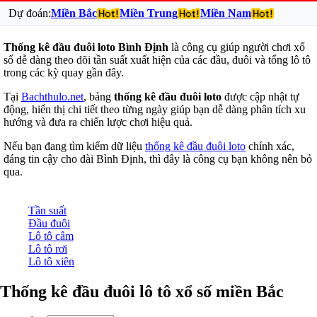
Dự đoán:
Miền Bắc
Miền Trung
Miền Nam
Thống kê đầu đuôi loto Bình Định
là công cụ giúp người chơi xổ
số dễ dàng theo dõi tần suất xuất hiện của các đầu, đuôi và tổng lô tô
trong các kỳ quay gần đây.
Tại
Bachthulo.net
, bảng
thống kê đầu đuôi loto
được cập nhật tự
động, hiển thị chi tiết theo từng ngày giúp bạn dễ dàng phân tích xu
hướng và đưa ra chiến lược chơi hiệu quả.
Nếu bạn đang tìm kiếm dữ liệu
thống kê đầu đuôi loto
chính xác,
đáng tin cậy cho đài Bình Định, thì đây là công cụ bạn không nên bỏ
qua.
Tần suất
Đầu đuôi
Lô tô câm
Lô tô rơi
Lô tô xiên
Thống kê đầu đuôi lô tô xổ số miền Bắc