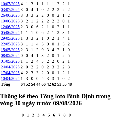
10/07/2025
4
1
3
1
1
1
1
3
2
1
03/07/2025
3
0
4
1
0
2
2
2
2
2
26/06/2025
3
3
3
2
2
0
0
2
1
2
19/06/2025
3
2
1
2
2
2
2
3
0
1
12/06/2025
2
3
0
6
2
1
0
2
1
1
05/06/2025
1
1
1
0
6
2
1
2
3
1
29/05/2025
1
3
3
2
1
0
2
1
4
1
22/05/2025
3
1
1
4
3
0
0
1
3
2
15/05/2025
2
3
1
2
0
3
4
2
1
0
08/05/2025
0
0
4
1
3
2
0
1
2
5
01/05/2025
1
1
2
4
3
2
2
0
2
1
24/04/2025
2
0
2
2
0
2
3
2
2
3
17/04/2025
4
2
3
3
2
0
0
1
2
1
10/04/2025
1
3
0
0
5
3
3
1
0
2
Tổng
64
52
54
44
66
42
62
53
55
48
Thống kê theo Tổng loto Bình Định trong
vòng 30 ngày trước 09/08/2026
0
1
2
3
4
5
6
7
8
9