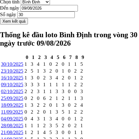
Chọn tỉnh
Đến ngày
Số ngày
Xem kết quả
Thống kê đầu loto Bình Định trong vòng 30
ngày trước 09/08/2026
0
1
2
3
4
5
6
7
8
9
30/10/2025
1
3
4
1
0
2
0
1
1
5
23/10/2025
2
5
1
3
2
0
1
0
2
2
16/10/2025
1
3
0
2
3
4
2
0
1
2
09/10/2025
3
3
3
1
1
1
1
1
2
2
02/10/2025
2
2
3
1
1
3
3
0
0
3
25/09/2025
0
2
0
6
2
1
2
1
1
3
18/09/2025
1
3
2
2
0
1
3
0
2
4
11/09/2025
0
2
2
0
1
3
5
1
2
2
04/09/2025
0
4
3
1
3
4
0
0
1
2
28/08/2025
1
1
1
2
3
5
2
0
2
1
21/08/2025
1
2
1
4
5
3
0
0
1
1