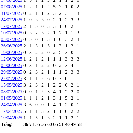
14/08/2025
1
5
1
2
3
2
1
1
2
0
07/08/2025
1
2
1
1
2
5
3
1
0
2
31/07/2025
0
2
1
1
2
3
2
3
1
3
24/07/2025
1
0
3
3
0
2
1
2
3
3
17/07/2025
2
1
5
0
3
3
1
0
2
1
10/07/2025
0
3
2
3
2
1
2
1
1
3
03/07/2025
0
5
0
1
3
1
0
3
2
3
26/06/2025
2
1
3
1
3
1
3
1
2
1
19/06/2025
0
3
2
2
0
2
5
3
0
1
12/06/2025
1
2
1
2
1
1
1
3
3
3
05/06/2025
0
3
1
2
2
0
2
3
4
1
29/05/2025
0
2
3
2
1
1
1
2
3
3
22/05/2025
3
1
1
2
6
0
3
0
1
1
15/05/2025
3
2
3
2
1
2
2
0
2
1
08/05/2025
0
0
1
2
3
4
1
5
2
0
01/05/2025
1
1
1
2
1
3
1
5
2
1
24/04/2025
3
6
0
0
1
4
1
2
0
1
17/04/2025
5
1
1
3
2
1
1
0
2
2
10/04/2025
1
1
5
1
3
2
1
1
2
1
Tổng
36
71
55
55
60
65
51
40
49
58