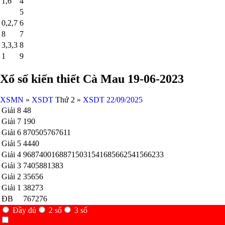
1,6
4
5
0,
2
,7
6
8
7
3,3,3
8
1
9
Xổ số kiến thiết Cà Mau 19-06-2023
XSMN
»
XSDT
Thứ 2 »
XSDT 22/09/2025
Giải 8
48
Giải 7
190
Giải 6
8705
0576
7611
Giải 5
4440
Giải 4
96874
00168
87150
31541
68566
25415
66233
Giải 3
74058
81383
Giải 2
35656
Giải 1
38273
ĐB
767276