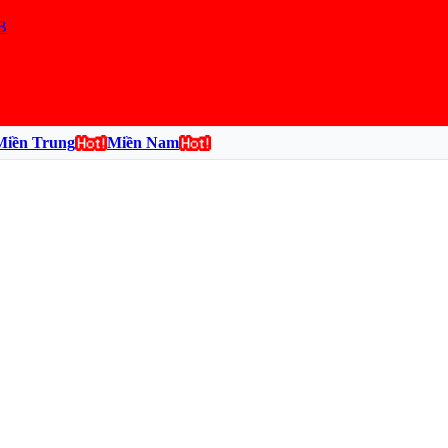
B
Miền Trung
Miền Nam