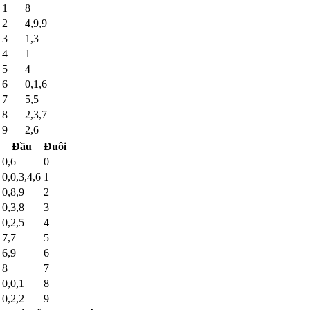
1
8
2
4,9,9
3
1,3
4
1
5
4
6
0,1,6
7
5,5
8
2,3,7
9
2,6
Đầu
Đuôi
0,6
0
0
,
0
,3,4,6
1
0,8,9
2
0,3,8
3
0,2,5
4
7,7
5
6,9
6
8
7
0,0,1
8
0,2,2
9