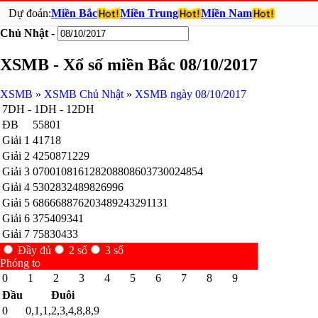
Dự đoán:
Miền Bắc
Miền Trung
Miền Nam
Chủ Nhật
-
XSMB - Xổ số miền Bắc 08/10/2017
XSMB
»
XSMB Chủ Nhật
»
XSMB ngày 08/10/2017
7DH - 1DH - 12DH
ĐB
55801
Giải 1
41718
Giải 2
42508
71229
Giải 3
07001
08161
28208
80860
37300
24854
Giải 4
5302
8324
8982
6996
Giải 5
6866
6887
6203
4892
4329
1131
Giải 6
375
409
341
Giải 7
75
83
04
33
0
1
2
3
4
5
6
7
8
9
Đầu
Đuôi
0
0,
1
,
1
,2,3,4,8,8,9