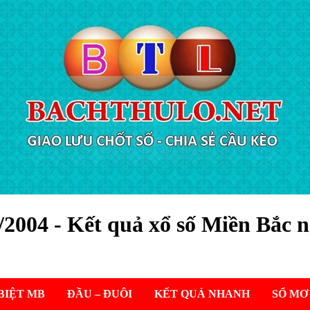
2004 - Kết quả xổ số Miền Bắc n
BIỆT MB
ĐẦU – ĐUÔI
KẾT QUẢ NHANH
SỔ MƠ