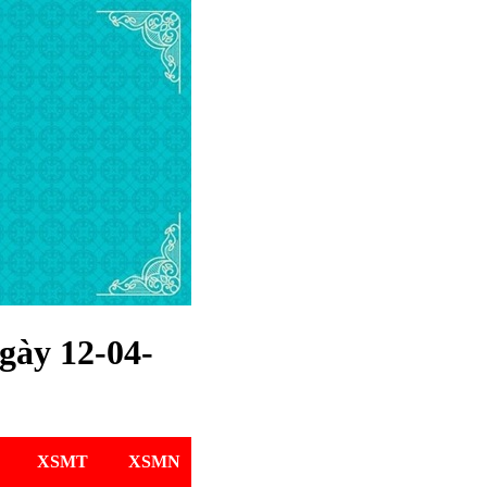
gày 12-04-
XSMT
XSMN