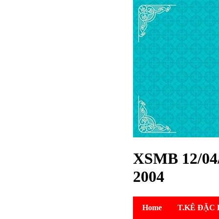
XSMB 12/04/
2004
Home
T.KÊ ĐẶC 