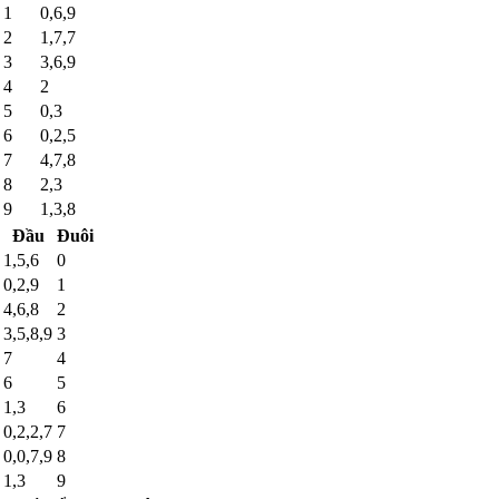
1
0,6,9
2
1,7,7
3
3,6,9
4
2
5
0,3
6
0,2,
5
7
4,7,8
8
2,3
9
1,3,8
Đầu
Đuôi
1,5,6
0
0,2,9
1
4,6,8
2
3,5,8,9
3
7
4
6
5
1,3
6
0,2,2,7
7
0,0,7,9
8
1,3
9