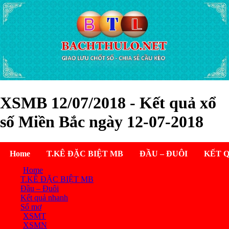
XSMB 12/07/2018 - Kết quả xổ
số Miền Bắc ngày 12-07-2018
Home
T.KÊ ĐẶC BIỆT MB
ĐẦU – ĐUÔI
KẾT 
Home
T.KÊ ĐẶC BIỆT MB
Đầu – Đuôi
Kết quả nhanh
Sổ mơ
XSMT
XSMN