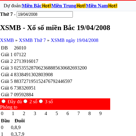
Dự đoán:
Miền Bắc
Miền Trung
Miền Nam
Thứ 7
-
XSMB - Xổ số miền Bắc 19/04/2008
XSMB
»
XSMB Thứ 7
»
XSMB ngày 19/04/2008
ĐB
26010
Giải 1
07122
Giải 2
27139
16017
Giải 3
02535
52870
62368
88563
06826
93200
Giải 4
8338
4913
0280
3908
Giải 5
8837
2719
5152
4767
9244
6597
Giải 6
738
326
951
Giải 7
09
59
28
84
0
1
2
3
4
5
6
7
8
9
Đầu
Đuôi
0
0,8,9
1
0
,3,7,9