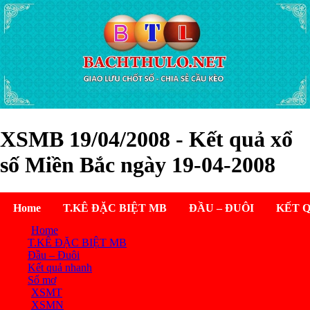
XSMB 19/04/2008 - Kết quả xổ
số Miền Bắc ngày 19-04-2008
Home
T.KÊ ĐẶC BIỆT MB
ĐẦU – ĐUÔI
KẾT 
Home
T.KÊ ĐẶC BIỆT MB
Đầu – Đuôi
Kết quả nhanh
Sổ mơ
XSMT
XSMN