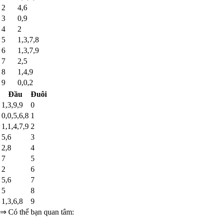
2
4,6
3
0,9
4
2
5
1,3,7,8
6
1,3,7,9
7
2,5
8
1,4,9
9
0,0,2
Đầu
Đuôi
1,3,9,9
0
0
,
0
,5,6,8
1
1,1,4,7,9
2
5,6
3
2,8
4
7
5
2
6
5,6
7
5
8
1,3,6,8
9
⇒ Có thể bạn quan tâm: