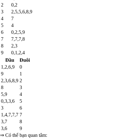
2
0,2
3
2,5,5,6,8,
9
4
7
5
4
6
0,2,5,9
7
7,7,7,8
8
2,3
9
0,1,2,4
Đầu
Đuôi
1,2,6,9
0
9
1
2,3,6,8,9
2
8
3
5,9
4
0,3,3,6
5
3
6
1,4,7,7,7
7
3,7
8
3
,6
9
⇒ Có thể bạn quan tâm: