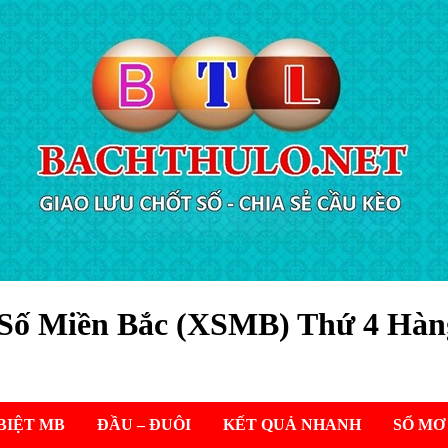
Số Miền Bắc (XSMB) Thứ 4 Hàn
BIỆT MB
ĐẦU – ĐUÔI
KẾT QUẢ NHANH
SỔ MƠ