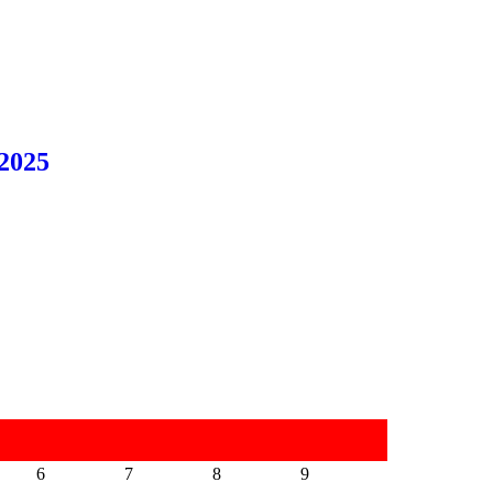
2025
6
7
8
9