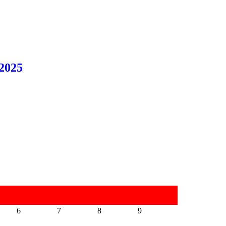
2025
6
7
8
9