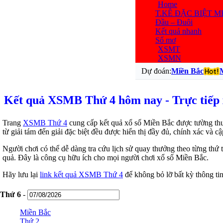
Home
T.KÊ ĐẶC BIỆT M
Đầu – Đuôi
Kết quả nhanh
Sổ mơ
XSMT
XSMN
Dự đoán:
Miền Bắc
Kết quả XSMB Thứ 4 hôm nay - Trực tiếp 
Trang
XSMB Thứ 4
cung cấp kết quả xổ số Miền Bắc được tường thuật
từ giải tám đến giải đặc biệt đều được hiển thị đầy đủ, chính xác và cậ
Người chơi có thể dễ dàng tra cứu lịch sử quay thưởng theo từng thứ tr
quả. Đây là công cụ hữu ích cho mọi người chơi xổ số Miền Bắc.
Hãy lưu lại
link kết quả XSMB Thứ 4
để không bỏ lỡ bất kỳ thông ti
Thứ 6
-
Miền Bắc
Thứ 2