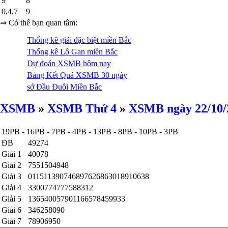
9
8
0,4,7
9
⇒ Có thể bạn quan tâm:
Thống kê giải đặc biệt miền Bắc
Thống kê Lô Gan miền Bắc
Dự đoán XSMB hôm nay
Bảng Kết Quả XSMB 30 ngày
sớ Đầu Đuôi Miền Bắc
XSMB
»
XSMB Thứ 4
»
XSMB ngày 22/10/
19PB - 16PB - 7PB - 4PB - 13PB - 8PB - 10PB - 3PB
ĐB
49274
Giải 1
40078
Giải 2
75515
04948
Giải 3
01151
13907
46897
62686
30189
10638
Giải 4
3300
7747
7758
8312
Giải 5
1365
4005
7901
1665
7845
9933
Giải 6
346
258
090
Giải 7
78
90
69
50