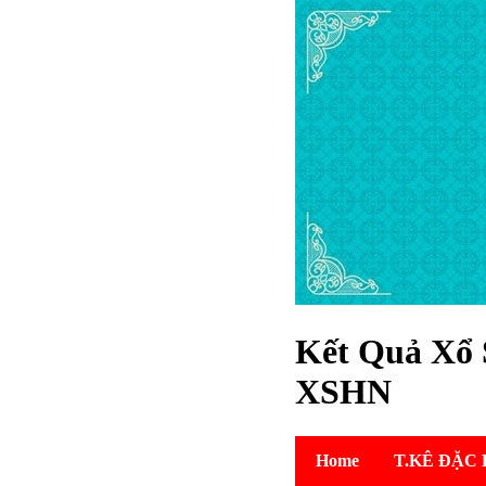
Kết Quả Xổ 
XSHN
Home
T.KÊ ĐẶC 