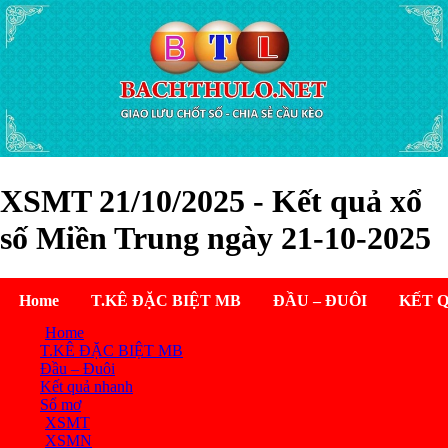
XSMT 21/10/2025 - Kết quả xổ
số Miền Trung ngày 21-10-2025
Home
T.KÊ ĐẶC BIỆT MB
ĐẦU – ĐUÔI
KẾT 
Home
T.KÊ ĐẶC BIỆT MB
Đầu – Đuôi
Kết quả nhanh
Sổ mơ
XSMT
XSMN