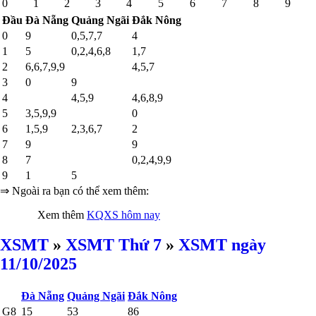
0
1
2
3
4
5
6
7
8
9
Đầu
Đà Nẵng
Quảng Ngãi
Đắk Nông
0
9
0,5,7,7
4
1
5
0,2,
4
,6,8
1,7
2
6,6,7,9,9
4,5,7
3
0
9
4
4,5,9
4,6,8,9
5
3
,5,9,9
0
6
1,5,9
2,3,6,7
2
7
9
9
8
7
0,2,4,9,9
9
1
5
⇒ Ngoài ra bạn có thể xem thêm:
Xem thêm
KQXS hôm nay
XSMT
»
XSMT Thứ 7
»
XSMT ngày
11/10/2025
Đà Nẵng
Quảng Ngãi
Đắk Nông
G8
15
53
86