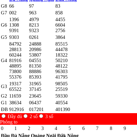
G8
66
97
83
G7
002
963
858
1396
4979
4455
G6
1308
8213
6604
9391
9323
2756
G5
9303
0261
3864
84792
24888
85515
28813
20986
44478
60244
53807
18322
G4
81916
04551
50210
48895
81350
48122
73800
88886
96303
55376
85393
41795
19317
31965
98505
G3
65522
37145
25519
G2
11659
23645
59330
G1
38634
06437
40554
ĐB
912916
017201
401390
0
1
2
3
4
5
6
7
8
9
Đầu
Đà Nẵng
Quảng Ngãi
Đắk Nông