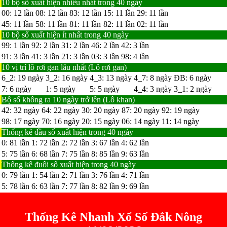
10
bộ số xuất hiện
nhiều
nhất trong 40 ngày
00
:
12
lần
08
:
12
lần
83
:
12
lần
15
:
11
lần
29
:
11
lần
45
:
11
lần
58
:
11
lần
81
:
11
lần
82
:
11
lần
02
:
11
lần
10 bộ số xuất hiện
ít
nhất trong 40 ngày
99
:
1
lần
92
:
2
lần
31
:
2
lần
46
:
2
lần
42
:
3
lần
91
:
3
lần
41
:
3
lần
21
:
3
lần
03
:
3
lần
98
:
4
lần
10 vị trí lô rơi gan lâu nhất (
Lô rơi gan
)
6_2
:
19
ngày
3_2
:
16
ngày
4_3
:
13
ngày
4_7
:
8
ngày
ĐB
:
6
ngày
7
:
6
ngày
1
:
5
ngày
5
:
5
ngày
4_4
:
3
ngày
3_1
:
2
ngày
Bộ số không ra 10 ngày trở lên (
Lô khan
)
42
:
32
ngày
64
:
22
ngày
30
:
20
ngày
87
:
20
ngày
92
:
19
ngày
98
:
17
ngày
70
:
16
ngày
20
:
15
ngày
06
:
14
ngày
11
:
14
ngày
Thống kê
đầu số
xuất hiện trong 40 ngày
0
:
81
lần
1
:
72
lần
2
:
72
lần
3
:
67
lần
4
:
62
lần
5
:
75
lần
6
:
68
lần
7
:
75
lần
8
:
85
lần
9
:
63
lần
Thống kê
đuôi số
xuất hiện trong 40 ngày
0
:
79
lần
1
:
54
lần
2
:
71
lần
3
:
76
lần
4
:
71
lần
5
:
78
lần
6
:
63
lần
7
:
77
lần
8
:
82
lần
9
:
69
lần
Thống Kê Nhanh Xổ Số Đắk Nông