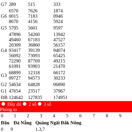
G7
289
515
333
6570
7626
1874
G6
0015
7183
0946
8670
4156
5924
G5
5795
5601
9597
47896
54260
13942
49460
67183
47527
20309
36860
56157
G4
93417
39139
94074
56092
73093
65425
72290
87769
49215
61091
93903
21470
68899
12318
66172
G3
09727
94573
30233
G2
54634
64828
06890
G1
47654
23517
37967
ĐB
124642
127835
174951
0
1
2
3
4
5
6
7
8
9
Đầu
Đà Nẵng
Quảng Ngãi
Đắk Nông
0
9
1,3,7