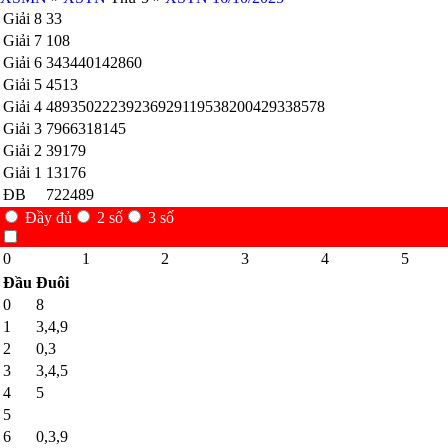
Giải 8
33
Giải 7
108
Giải 6
3434
4014
2860
Giải 5
4513
Giải 4
48935
02223
92369
29119
53820
04293
38578
Giải 3
79663
18145
Giải 2
39179
Giải 1
13176
ĐB
722489
0
1
2
3
4
5
Đầu
Đuôi
0
8
1
3,4,9
2
0,3
3
3,4,5
4
5
5
6
0,3,9