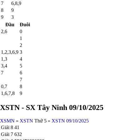
7
6,8,9
8
9
9
3
Đầu
Đuôi
2,6
0
1
2
1,2,3,6,9
3
1,3
4
3,4
5
7
6
7
0,7
8
1,6,7,
8
9
XSTN - SX Tây Ninh 09/10/2025
XSMN
»
XSTN
Thứ 5 »
XSTN 09/10/2025
Giải 8
41
Giải 7
632