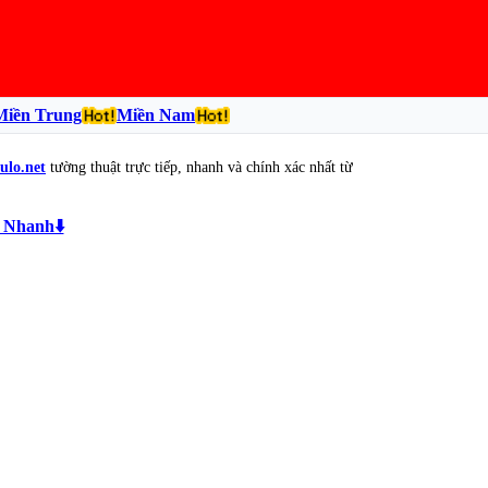
Miền Trung
Miền Nam
ulo.net
tường thuật trực tiếp, nhanh và chính xác nhất từ
 Nhanh⬇️