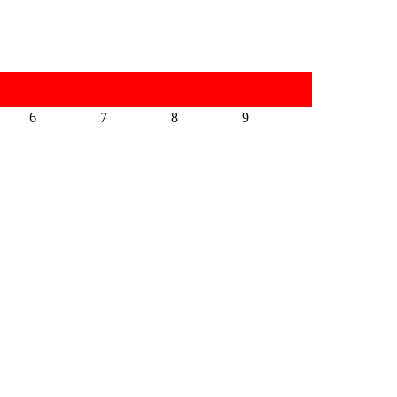
6
7
8
9