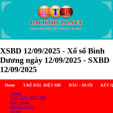
XSBD 12/09/2025 - Xổ số Bình
Dương ngày 12/09/2025 - SXBD
12/09/2025
Home
T.KÊ ĐẶC BIỆT MB
ĐẦU – ĐUÔI
KẾT 
Home
T.KÊ ĐẶC BIỆT MB
Đầu – Đuôi
Kết quả nhanh
Sổ mơ