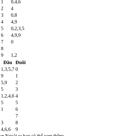
1
0,4,6
2
4
3
0,8
4
4,9
5
0,2,3,5
6
4,
9
,
9
7
0
8
9
1,2
Đầu
Đuôi
1,3,5,7
0
9
1
5,9
2
5
3
1,2,4,6
4
5
5
1
6
7
3
8
4,
6
,
6
9
⇒ Ngoài ra bạn có thể xem thêm: