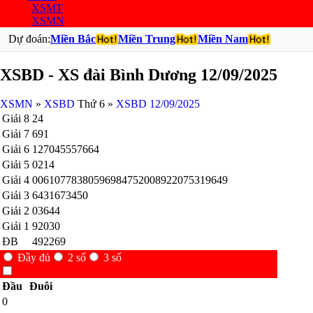
XSMT
XSMN
Dự đoán:
Miền Bắc
Miền Trung
Miền Nam
XSBD - XS đài Bình Dương 12/09/2025
XSMN
»
XSBD
Thứ 6 »
XSBD 12/09/2025
Giải 8
24
Giải 7
691
Giải 6
1270
4555
7664
Giải 5
0214
Giải 4
00610
77838
05969
84752
00892
20753
19649
Giải 3
64316
73450
Giải 2
03644
Giải 1
92030
ĐB
492269
Đầu
Đuôi
0