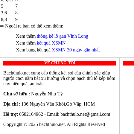
5
7
3,6
8
8,8
9
⇒ Ngoài ra bạn có thể xem thêm:
Xem thêm
thống kê lô gan Vĩnh Long
Xem thêm
kết quả XSMN
Xem bảng kết quả
XSMN 30 ngày gần nhất
VỀ CHÚNG TÔI
Bachthulo.net cung cấp thống kê, soi cầu chính xác giúp
người chơi nắm bắt xu hướng và chọn bạch thủ lô kép hôm
nay hiệu quả, an toàn.
Chủ sở hữu
: Nguyễn Như Tỷ
Địa chỉ
: 136 Nguyễn Văn Khối,Gò Vấp, HCM
Hỗ trợ
: 0582164962 - Email: bachthulo.net@gmail.com
Copyright © 2025 bachthulo.net, All Rights Reserved