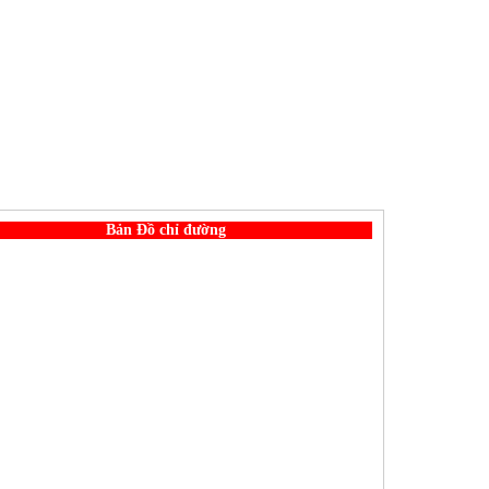
Bản Đồ chỉ đường