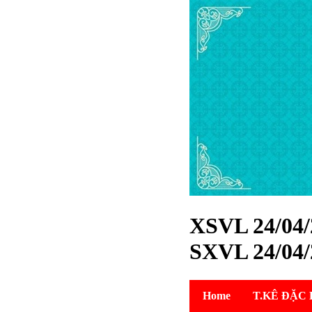
XSVL 24/04/2
SXVL 24/04/
Home
T.KÊ ĐẶC 