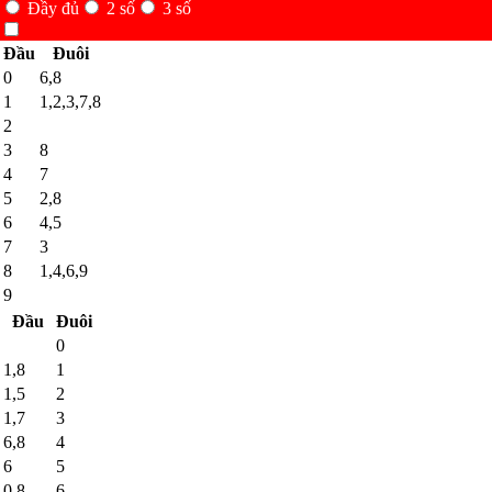
Đầu
Đuôi
0
6,8
1
1,2,
3
,7,8
2
3
8
4
7
5
2,8
6
4,5
7
3
8
1,4,6,9
9
Đầu
Đuôi
0
1,8
1
1,5
2
1
,7
3
6,8
4
6
5
0,8
6