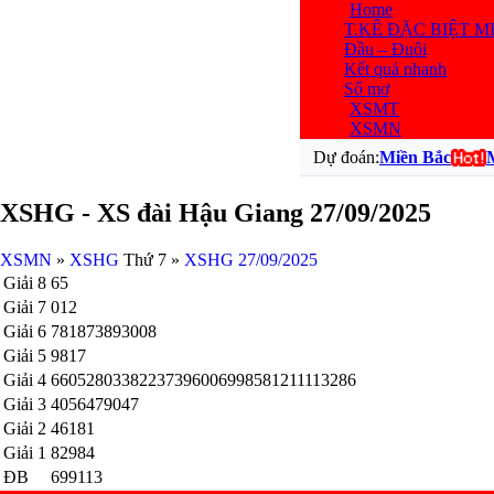
Home
T.KÊ ĐẶC BIỆT M
Đầu – Đuôi
Kết quả nhanh
Sổ mơ
XSMT
XSMN
Dự đoán:
Miền Bắc
XSHG - XS đài Hậu Giang 27/09/2025
XSMN
»
XSHG
Thứ 7 »
XSHG 27/09/2025
Giải 8
65
Giải 7
012
Giải 6
7818
7389
3008
Giải 5
9817
Giải 4
66052
80338
22373
96006
99858
12111
13286
Giải 3
40564
79047
Giải 2
46181
Giải 1
82984
ĐB
699113