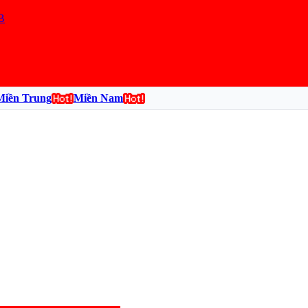
B
Miền Trung
Miền Nam