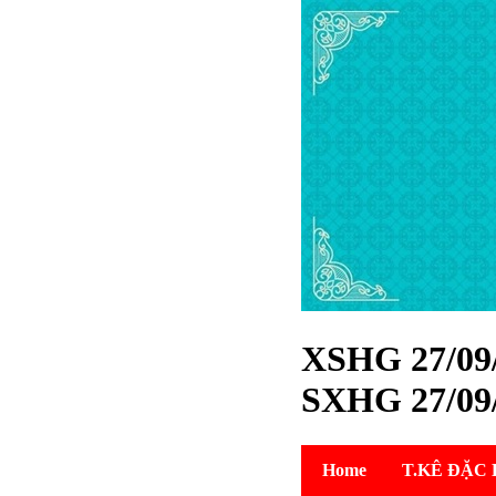
XSHG 27/09/
SXHG 27/09
Home
T.KÊ ĐẶC 