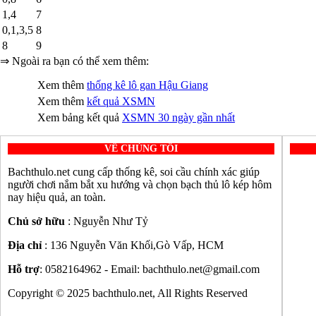
1,4
7
0,1,3,5
8
8
9
⇒ Ngoài ra bạn có thể xem thêm:
Xem thêm
thống kê lô gan Hậu Giang
Xem thêm
kết quả XSMN
Xem bảng kết quả
XSMN 30 ngày gần nhất
VỀ CHÚNG TÔI
Bachthulo.net cung cấp thống kê, soi cầu chính xác giúp
người chơi nắm bắt xu hướng và chọn bạch thủ lô kép hôm
nay hiệu quả, an toàn.
Chủ sở hữu
: Nguyễn Như Tỷ
Địa chỉ
: 136 Nguyễn Văn Khối,Gò Vấp, HCM
Hỗ trợ
: 0582164962 - Email: bachthulo.net@gmail.com
Copyright © 2025 bachthulo.net, All Rights Reserved